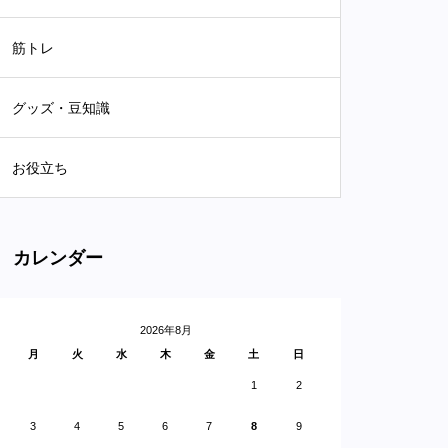
筋トレ
グッズ・豆知識
お役立ち
カレンダー
2026年8月
月
火
水
木
金
土
日
1
2
3
4
5
6
7
8
9