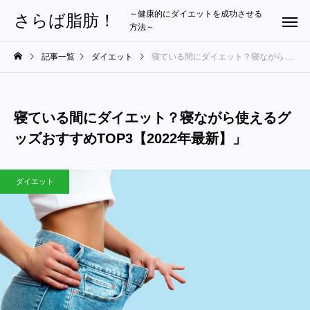
～健康的にダイエットを成功させる
さらば脂肪！
方法～
記事一覧
ダイエット
寝ている間にダイエット？寝ながら使えるグッズおすすめTOP3【2022年最新】」
寝ている間にダイエット？寝ながら使えるグ
ッズおすすめTOP3【2022年最新】」
ダイエット