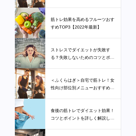
します
筋トレ効果を高めるフルーツおす
すめTOP3【2022年最新】
ストレスでダイエットが失敗す
る？失敗しないためのコツとポイ
ントを詳しく解説します
＜ふくらはぎ＞自宅で筋トレ！女
性向け部位別メニューおすすめ3
選
食後の筋トレでダイエット効果！
コツとポイントを詳しく解説しま
す