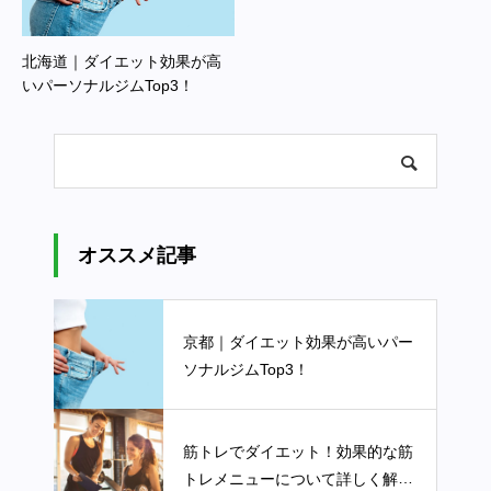
北海道｜ダイエット効果が高
いパーソナルジムTop3！
オススメ記事
京都｜ダイエット効果が高いパー
ソナルジムTop3！
筋トレでダイエット！効果的な筋
トレメニューについて詳しく解説